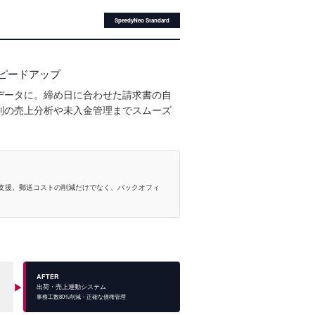
SpeedyNeo Standard
ピードアップ
データに。締め日に合わせた請求書の自
別の売上分析や未入金管理までスムーズ
支援。郵送コストの削減だけでなく、バックオフィ
AFTER
▶
出荷・売上連動システム
事務工数80%削減・正確な債権管理