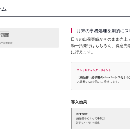
テム
月末の事務処理を劇的にス
日々の出荷実績がそのまま売上
つで請求処理
動一括発行はもちろん、得意先
に行えます。
コンサルティング・ポイント
【納品書・受領書のペーパーレス化】
を
ス業務のDXを強力に推進します。
導入効果
BEFORE
納品書をめくって手集計
請求ミス・モレの発生