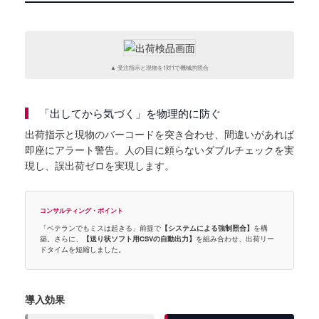
▲ 受注指示と現物を1対1で機械的照合
「出してから気づく」を物理的に防ぐ
出荷指示と現物のバーコードを突き合わせ、間違いがあれば
即座にアラート警告。人の目に頼らないダブルチェックを実
現し、誤出荷ゼロを実現します。
コンサルティング・ポイント
「ベテランでもミスは起きる」前提で
【システムによる強制照合】
を構
築。さらに、
【送り状ソフト用CSVの自動出力】
を組み合わせ、出荷リー
ドタイムを短縮しました。
導入効果