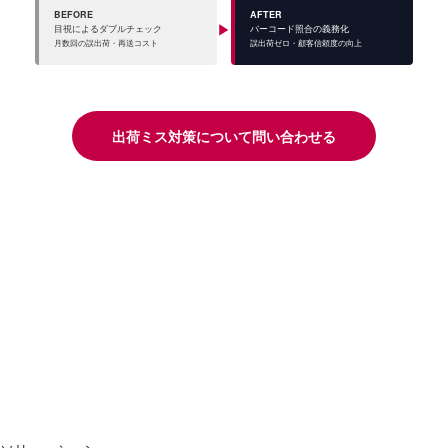
BEFORE
AFTER
▶
目視によるダブルチェック
バーコード照合の義務化
月数回の誤出荷・再送コスト
誤出荷ゼロ・顧客信頼度の向上
出荷ミス対策について問い合わせる